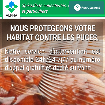
Spécialiste collectivités, santé, immobilier
et particuliers
NOUS PROTEGEONS VOTRE
HABITAT CONTRE LES PUCES.
Notre service d'intervention est
disponible 24h/24 7j/7 au numéro
d'appel gratuit et dédié suivant: