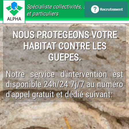
Spécialiste collectivités, santé, immobilier
et particuliers
NOUS PROTEGEONS VOTRE
HABITAT CONTRE LES
GUEPES.
Notre service d'intervention est
disponible 24h/24 7j/7 au numéro
d'appel gratuit et dédié suivant: