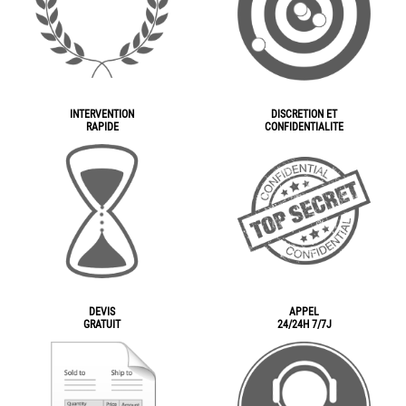
INTERVENTION
DISCRETION ET
RAPIDE
CONFIDENTIALITE
DEVIS
APPEL
GRATUIT
24/24H 7/7J