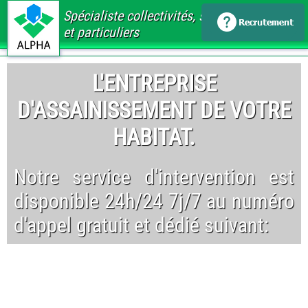
Spécialiste collectivités, santé, immobilier
et particuliers
L'ENTREPRISE
D'ASSAINISSEMENT DE VOTRE
HABITAT.
Notre service d'intervention est
disponible 24h/24 7j/7 au numéro
d'appel gratuit et dédié suivant: