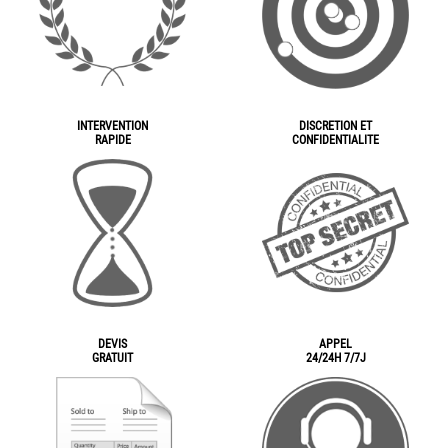
INTERVENTION
DISCRETION ET
RAPIDE
CONFIDENTIALITE
DEVIS
APPEL
GRATUIT
24/24H 7/7J