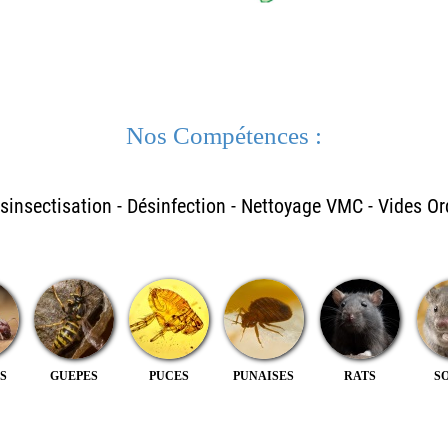
Nos Compétences :
ésinsectisation - Désinfection - Nettoyage VMC - Vides Ord
S
GUEPES
PUCES
PUNAISES
RATS
S