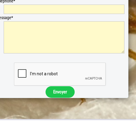
léphone*
essage*
Envoyer