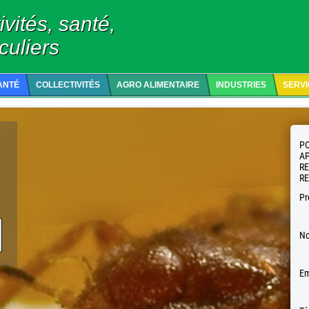
ivités, santé,
culiers
ANTÉ
COLLECTIVITÉS
AGRO ALIMENTAIRE
INDUSTRIES
SERV
PO
AP
R
RE
P
N
Em